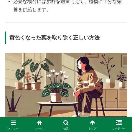
必要な場合には肥料を適量与えて、植物に十分な栄
養を供給します。
黄色くなった葉を取り除く正しい方法
midorioyayubi-hanasaku.com
メニュー
ホーム
検索
トップ
サイドバー