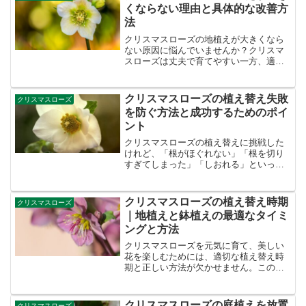
に育てるための基本知識を、...
くならない理由と具体的な改善方
法
クリスマスローズの地植えが大きくなら
ない原因に悩んでいませんか？クリスマ
スローズは丈夫で育てやすい一方、適切
な環境やケアが欠かせません。この記事
では、成長を妨げる主な原因と改善方法
を初心者にもわかりやすく解説します。
クリスマスローズの植え替え失敗
クリスマスローズ
植え場所や土壌、水やり、...
を防ぐ方法と成功するためのポイ
ント
クリスマスローズの植え替えに挑戦した
けれど、「根がほぐれない」「根を切り
すぎてしまった」「しおれる」といった
問題に直面していませんか。植え替えは
美しい花を咲かせるために重要ですが、
時期や方法を間違えると失敗することも
クリスマスローズの植え替え時期
クリスマスローズ
少なくありません。本記事...
｜地植えと鉢植えの最適なタイミ
ングと方法
クリスマスローズを元気に育て、美しい
花を楽しむためには、適切な植え替え時
期と正しい方法が欠かせません。この記
事では、クリスマスローズの最適な植え
替え時期の説明を中心に、失敗を防ぐポ
イントを詳しく解説します。土の選び方
クリスマスローズの庭植えを放置
クリスマスローズ