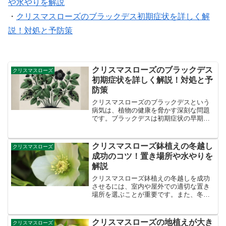
や水やりを解説
・
クリスマスローズのブラックデス初期症状を詳しく解
説！対処と予防策
クリスマスローズのブラックデス
クリスマスローズ
初期症状を詳しく解説！対処と予
防策
クリスマスローズのブラックデスという
病気は、植物の健康を脅かす深刻な問題
です。ブラックデスは初期症状の早期発
見と迅速な対策が求められ、放置すると
他の株にも広がる危険があります。予防
のためには、症状を見分ける力と適切な
クリスマスローズ鉢植えの冬越し
クリスマスローズ
薬剤選びが重要です。本記...
成功のコツ！置き場所や水やりを
解説
クリスマスローズ鉢植えの冬越しを成功
させるには、室内や屋外での適切な置き
場所を選ぶことが重要です。また、冬に
適した土の準備や、植え替えのタイミン
グもポイントになります。この記事で
は、寒さに強いクリスマスローズを元気
クリスマスローズの地植えが大き
クリスマスローズ