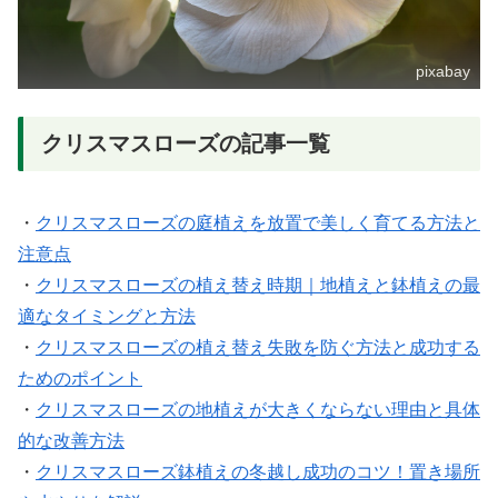
pixabay
クリスマスローズの記事一覧
・
クリスマスローズの庭植えを放置で美しく育てる方法と
注意点
・
クリスマスローズの植え替え時期｜地植えと鉢植えの最
適なタイミングと方法
・
クリスマスローズの植え替え失敗を防ぐ方法と成功する
ためのポイント
・
クリスマスローズの地植えが大きくならない理由と具体
的な改善方法
・
クリスマスローズ鉢植えの冬越し成功のコツ！置き場所